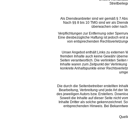
Streitbeilegungsver
Als Diensteanbieter sind wir gemäß § 7 Abs
Nach §§ 8 bis 10 TMG sind wir als Dienste
überwachen oder nach U
Verpflichtungen zur Entfernung oder Sperru
Eine diesbezügliche Haftung ist jedoch erst
von entsprechenden Rechts
Unser Angebot enthält Links zu externen We
fremden Inhalte auch keine Gewähr übernehme
Seiten verantwortlich. Die verlinkten Seite
Inhalte waren zum Zeitpunkt der Verlinkung 
konkrete Anhaltspunkte einer Rechtsverlet
u
Die durch die Seitenbetreiber erstellten Inha
Bearbeitung, Verbreitung und jede Art der 
des jeweiligen Autors bzw. Erstellers. Downlo
Soweit die Inhalte auf dieser Seite nicht v
Inhalte Dritter als solche gekennzeichnet. S
entsprechenden Hinweis. Bei Bekannt
Quell