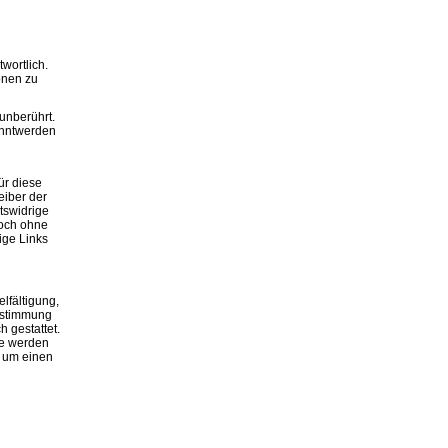
wortlich.
onen zu
unberührt.
anntwerden
en.
ür diese
eiber der
tswidrige
doch ohne
ige Links
lfältigung,
Zustimmung
h gestattet.
re werden
r um einen
ernen.