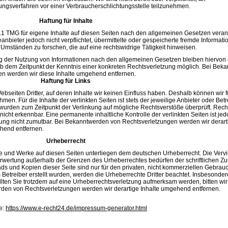
fahren vor einer Verbraucherschlichtungsstelle teilzunehmen.
Haftung für Inhalte
.1 TMG für eigene Inhalte auf diesen Seiten nach den allgemeinen Gesetzen verant
anbieter jedoch nicht verpflichtet, übermittelte oder gespeicherte fremde Informati
mständen zu forschen, die auf eine rechtswidrige Tätigkeit hinweisen.
ng der Nutzung von Informationen nach den allgemeinen Gesetzen bleiben hiervon 
 ab dem Zeitpunkt der Kenntnis einer konkreten Rechtsverletzung möglich. Bei Bek
verletzungen werden wir diese Inhalte umgehend entfern
Haftung für Links
bseiten Dritter, auf deren Inhalte wir keinen Einfluss haben. Deshalb können wir f
n. Für die Inhalte der verlinkten Seiten ist stets der jeweilige Anbieter oder Betr
n wurden zum Zeitpunkt der Verlinkung auf mögliche Rechtsverstöße überprüft. Rech
nicht erkennbar. Eine permanente inhaltliche Kontrolle der verlinkten Seiten ist je
zung nicht zumutbar. Bei Bekanntwerden von Rechtsverletzungen werden wir derart
mgehend entfernen.
Urheberrecht
lte und Werke auf diesen Seiten unterliegen dem deutschen Urheberrecht. Die Vervie
Verwertung außerhalb der Grenzen des Urheberrechtes bedürfen der schriftlichen 
ads und Kopien dieser Seite sind nur für den privaten, nicht kommerziellen Gebrauc
om Betreiber erstellt wurden, werden die Urheberrechte Dritter beachtet. Insbesonde
ollten Sie trotzdem auf eine Urheberrechtsverletzung aufmerksam werden, bitten wi
werden von Rechtsverletzungen werden wir derartige Inhalte umgehend entf
e:
https://www.e-recht24.de/impressum-generator.html