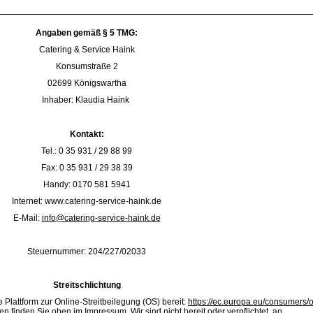
Angaben gemäß § 5 TMG:
Catering & Service Haink
Konsumstraße 2
02699 Königswartha
Inhaber: Klaudia Haink
Kontakt:
Tel.: 0 35 931 / 29 88 99
Fax: 0 35 931 / 29 38 39
Handy: 0170 581 5941
Internet: www.catering-service-haink.de
E-Mail:
info@catering-service-haink.de
Steuernummer: 204/227/02033
Streitschlichtung
 Plattform zur Online-Streitbeilegung (OS) bereit:
https://ec.europa.eu/consumers/
n Sie oben im Impressum. Wir sind nicht bereit oder verpflichtet, an